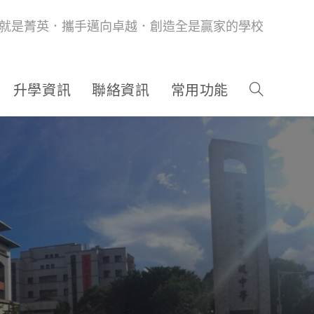
就是菁英．攜手邁向卓越．創造全是贏家的學校
升學資訊
聯絡資訊
常用功能