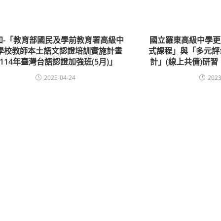
知-「教育部國民及學前教育署高級中
國立羅東高級中學更
學校教師本土語文認證培訓實施計畫
式課程」與「多元評
─114年臺灣台語認證加強班(5月)」
計」(線上共備)研
2025-04-24
2023