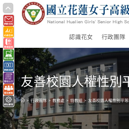
跳
轉
至
主
認識花女
行政團隊
要
內
容
友善校園人權性別
>
行政團隊
>
教務處
>
特教組
>
友善校園人權性別平等