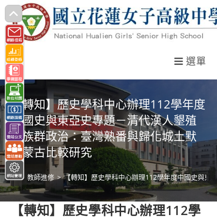
跳
轉
至
主
選單
要
內
容
【轉知】歷史學科中心辦理112學年度
中國史與東亞史專題－清代漢人墾殖
與族群政治：臺灣熟番與歸化城土默
特蒙古比較研究
>
教師進修
>
【轉知】歷史學科中心辦理112學年度中國史與東
【轉知】歷史學科中心辦理112學