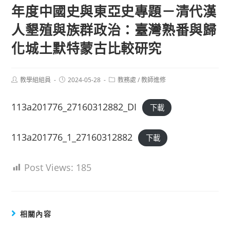
年度中國史與東亞史專題－清代漢
人墾殖與族群政治：臺灣熟番與歸
化城土默特蒙古比較研究
Post
Post
Post
教學組組員
2024-05-28
教務處
/
教師進修
author:
published:
category:
113a201776_27160312882_DI
下載
113a201776_1_27160312882
下載
Post Views:
185
相關內容