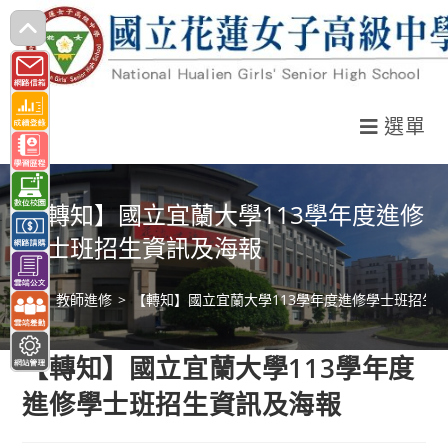
跳
轉
至
主
選單
要
內
容
【轉知】國立宜蘭大學113學年度進修
學士班招生資訊及海報
>
教師進修
>
【轉知】國立宜蘭大學113學年度進修學士班招生
【轉知】國立宜蘭大學113學年度
進修學士班招生資訊及海報