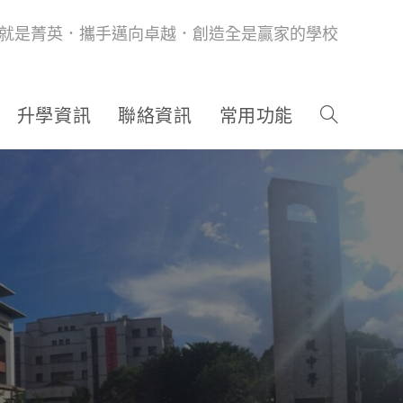
就是菁英．攜手邁向卓越．創造全是贏家的學校
升學資訊
聯絡資訊
常用功能