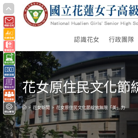
跳
轉
至
主
認識花女
行政團隊
要
內
容
花女原住民文化節
>
花女新聞
>
花女原住民文化節綻放無限「美」力