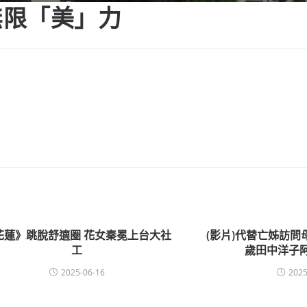
無限「美」力
花蓮》跳脫舒適圈 花女秦冕上台大社
(影片)代替亡姊訪問
工
歲田中洋子
2025-06-16
2025