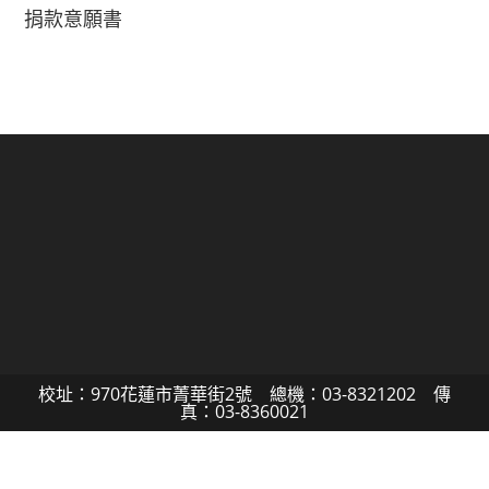
捐款意願書
校址：970花蓮市菁華街2號 總機：03-8321202 傳
真：03-8360021