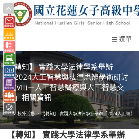
跳
轉
至
主
選單
要
內
容
【轉知】 實踐大學法律學系舉辦
「2024人工智慧與法律思辨學術研討
會(VII)－人工智慧醫療與人工智慧交
通」相關資訊
>
校外活動
>
【轉知】 實踐大學法律學系舉辦「2024人工智慧與
【轉知】 實踐大學法律學系舉辦