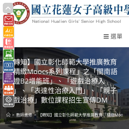
跳
轉
至
主
選單
要
內
容
【轉知】國立彰化師範大學推廣教育
「精緻Moocs系列課程」之「閩南語
認證B2增能班」、「遊戲治療入
門」、「表達性治療入門」、「親子
遊戲治療」數位課程招生宣傳DM
>
教師進修
>
【轉知】國立彰化師範大學推廣教育「精緻Mooc