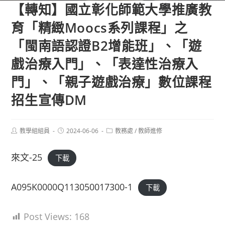
【轉知】國立彰化師範大學推廣教
育「精緻Moocs系列課程」之
「閩南語認證B2增能班」、「遊
戲治療入門」、「表達性治療入
門」、「親子遊戲治療」數位課程
招生宣傳DM
Post
Post
Post
教學組組員
2024-06-06
教務處
/
教師進修
author:
published:
category:
來文-25
下載
A095K0000Q113050017300-1
下載
Post Views:
168