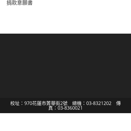
捐款意願書
校址：970花蓮市菁華街2號 總機：03-8321202 傳
真：03-8360021