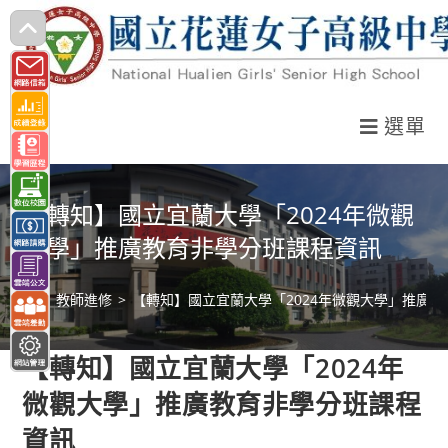
跳
轉
至
主
選單
要
內
容
【轉知】國立宜蘭大學「2024年微觀
大學」推廣教育非學分班課程資訊
>
教師進修
>
【轉知】國立宜蘭大學「2024年微觀大學」推廣
【轉知】國立宜蘭大學「2024年
微觀大學」推廣教育非學分班課程
資訊