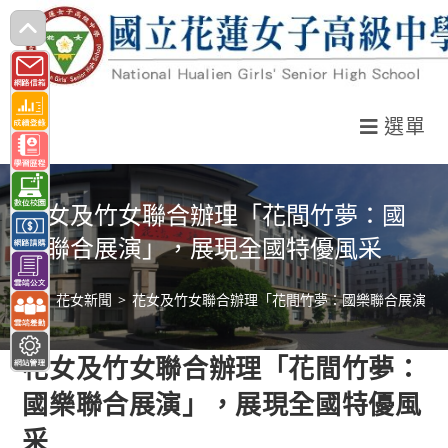
跳
轉
至
主
選單
要
內
容
花女及竹女聯合辦理「花間竹夢：國
樂聯合展演」，展現全國特優風采
>
花女新聞
>
花女及竹女聯合辦理「花間竹夢：國樂聯合展演」
花女及竹女聯合辦理「花間竹夢：
國樂聯合展演」，展現全國特優風
采