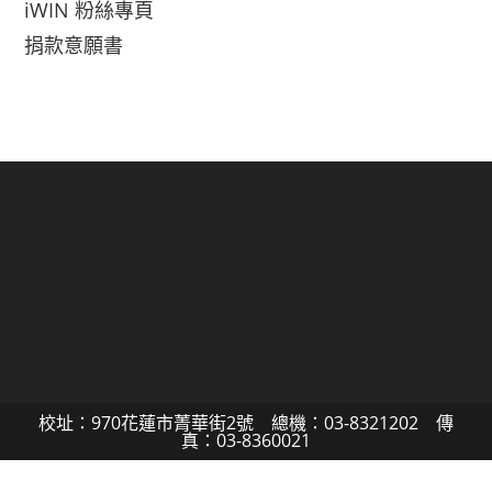
iWIN 粉絲專頁
捐款意願書
校址：970花蓮市菁華街2號 總機：03-8321202 傳
真：03-8360021