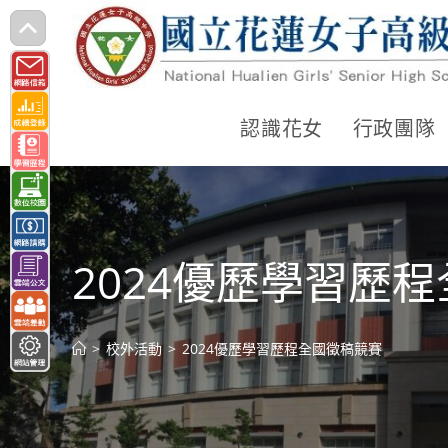
跳
轉
至
主
認識花女
行政團隊
要
內
容
2024優歷學習歷
>
校外活動
>
2024優歷學習歷程全國徵稿競賽