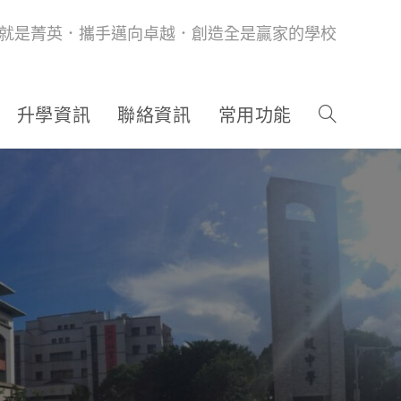
就是菁英．攜手邁向卓越．創造全是贏家的學校
升學資訊
聯絡資訊
常用功能