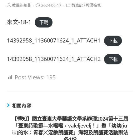
Post
Post
Post
教學組組員
2024-06-17
教務處
/
教師進修
author:
published:
category:
來文-18-1
下載
14392958_11360071624_1_ATTACH1
下載
14392958_11360071624_1_ATTACH2
下載
Post Views:
195
相關內容
【轉知】國立臺東大學華語文學系辦理2024第十三屆
「臺東詩歌節—水噹噹，valeljevelj！」暨「幼幼(iu
iu)的水：青春╳混齡朗誦賽」海報及朗誦賽活動辦法
各1份