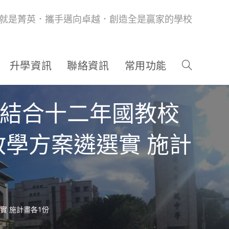
就是菁英．攜手邁向卓越．創造全是贏家的學校
升學資訊
聯絡資訊
常用功能
語結合十二年國教校
學方案遴選實 施計
實 施計畫各1份