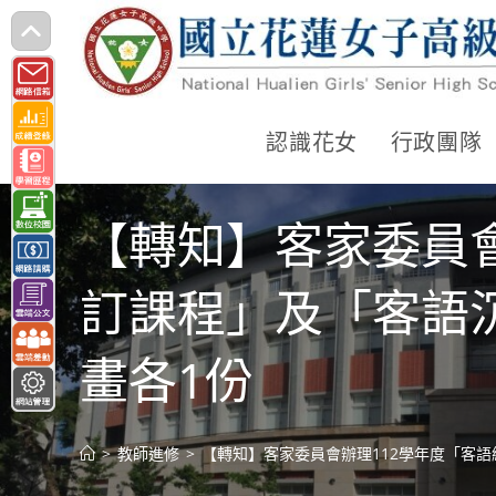
跳
轉
至
主
認識花女
行政團隊
要
內
【轉知】客家委員
容
訂課程」及「客語
畫各1份
>
教師進修
>
【轉知】客家委員會辦理112學年度「客語