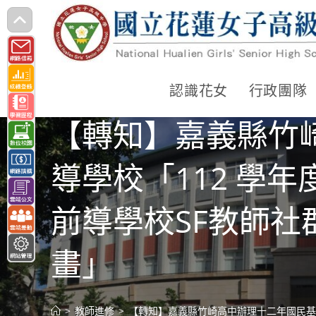
跳
轉
至
主
認識花女
行政團隊
要
【轉知】嘉義縣竹
內
容
導學校「112 學
前導學校SF教師
畫」
>
教師進修
>
【轉知】嘉義縣竹崎高中辦理十二年國民基