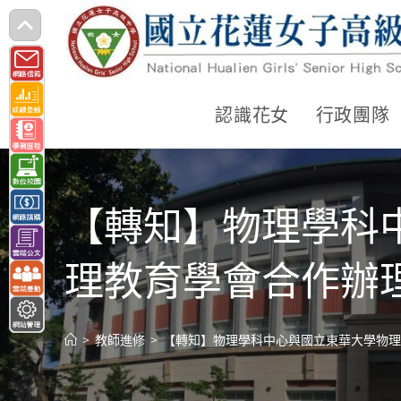
跳
轉
至
主
認識花女
行政團隊
要
內
容
【轉知】物理學科
理教育學會合作辦理
>
教師進修
>
【轉知】物理學科中心與國立東華大學物理