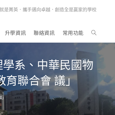
就是菁英．攜手邁向卓越．創造全是贏家的學校
升學資訊
聯絡資訊
常用功能
理學系、中華民國物
教育聯合會 議」
議」