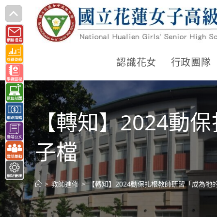
跳
轉
至
主
認識花女
行政團隊
要
內
容
【轉知】2024動
子檔
>
教師進修
>
【轉知】2024動保扎根教師研習「成為牠