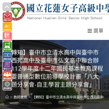
跳
轉
至
主
選單
要
內
容
【轉知】臺中市立清水高中與臺中市
立西苑高中及臺中市弘文高中聯合辦
理112學年度十二年國民基本教育課程
綱要普通型數位前導學校計畫「八大
主題分享會-自主學習主題分享會」
>
教師進修
>
【轉知】臺中市立清水高中與臺中市立西苑高中及臺