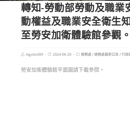
轉知-勞動部勞動及職業
動權益及職業安全衛生
至勞安加衛體驗館參觀
Post
Post
Post
hlgshlc009
2024-06-20
總務處
/
總務處最新公告
/
行政
author:
published:
category:
勞安加衛體驗館平面圖請下載參閱。