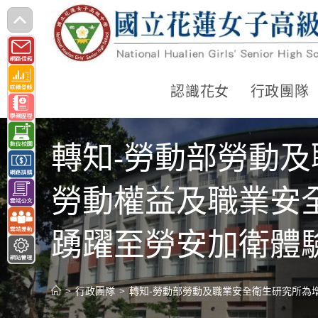
跳
轉
至
主
認識花女
行政團隊
要
內
轉知-勞動部勞動
容
勞動權益及職業安
踴躍至勞安加衛體
>
行政團隊
>
轉知-勞動部勞動及職業安全衛生研究所為