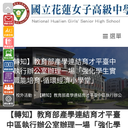
跳
轉
至
主
選單
要
內
容
【轉知】教育部產學連結育才平臺中
區執行辦公室辦理一場「強化學生實
務職能培育-循環經濟小學堂」
>
校外活動
>
【轉知】教育部產學連結育才平臺中區執行辦公室
【轉知】教育部產學連結育才平臺
中區執行辦公室辦理一場「強化學