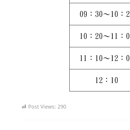
Post Views:
290