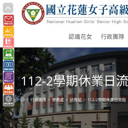
跳
轉
至
主
認識花女
行政團隊
要
內
容
112-2學期休業日
>
行政團隊
>
學務處
>
訓育組
>
112-2學期休業日流程