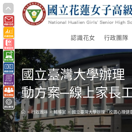
跳
轉
至
主
認識花女
行政團隊
要
內
容
國立臺灣大學辦理
動方案─線上家長
>
行政團隊
>
輔導室
>
國立臺灣大學辦理「校園心理健