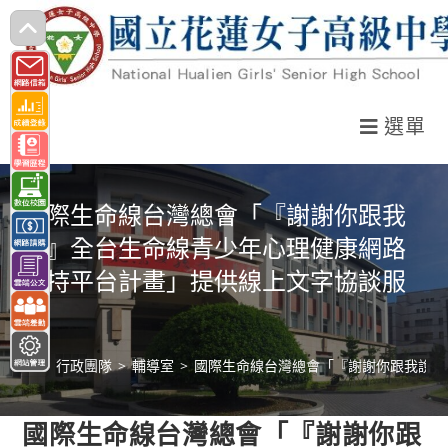
跳
轉
至
主
選單
要
內
容
國際生命線台灣總會「『謝謝你跟我
說』全台生命線青少年心理健康網路
支持平台計畫」提供線上文字協談服
務
>
行政團隊
>
輔導室
>
國際生命線台灣總會「『謝謝你跟我說』
國際生命線台灣總會「『謝謝你跟