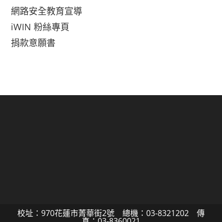
網路安全教育宣導
iWIN 粉絲專頁
捐款意願書
校址：970花蓮市菁華街2號 總機：03-8321202 傳
真：03-8360021