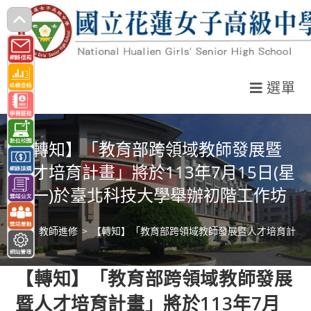
跳
轉
至
主
選單
要
內
容
【轉知】「教育部跨領域教師發展暨
人才培育計畫」將於113年7月15日(星
期一)於臺北科技大學舉辦初階工作坊
>
教師進修
>
【轉知】「教育部跨領域教師發展暨人才培育計畫」將
【轉知】「教育部跨領域教師發展
暨人才培育計畫」將於113年7月