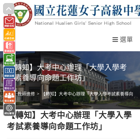
跳
轉
至
主
選單
要
內
容
【轉知】大考中心辦理「大學入學考
試素養導向命題工作坊」
>
教師進修
>
【轉知】大考中心辦理「大學入學考試素養導向命
【轉知】大考中心辦理「大學入學
考試素養導向命題工作坊」