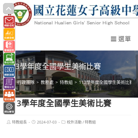
跳
轉
至
主
選單
要
內
容
113學年度全國學生美術比賽
>
行政團隊
>
教務處
>
特教組
>
113學年度全國學生美術比賽
113學年度全國學生美術比賽
Post
Post
Post
特教組長
2024-07-03
校外活動
/
特教組
author:
published:
category: