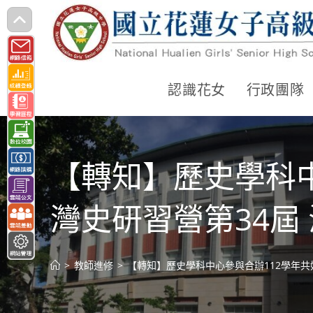
跳
轉
至
主
認識花女
行政團隊
要
內
容
【轉知】歷史學科
灣史研習營第34屆
>
教師進修
>
【轉知】歷史學科中心參與合辦112學年共