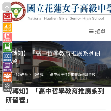
跳
轉
至
主
選單
要
內
容
【轉知】「高中哲學教育推廣系列研
習營」
>
教師進修
>
【轉知】「高中哲學教育推廣系列研習營」
【轉知】「高中哲學教育推廣系列
研習營」