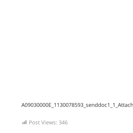
A09030000E_1130078593_senddoc1_1_Attac
Post Views:
346