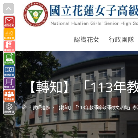
跳
轉
至
主
認識花女
行政團隊
要
內
容
【轉知】「113年
>
教師進修
>
【轉知】「113年教師節敬師徵文活動」辦