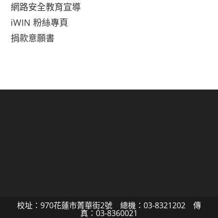
網路安全教育宣導
iWIN 粉絲專頁
捐款意願書
校址：970花蓮市菁華街2號 總機：03-8321202 傳
真：03-8360021