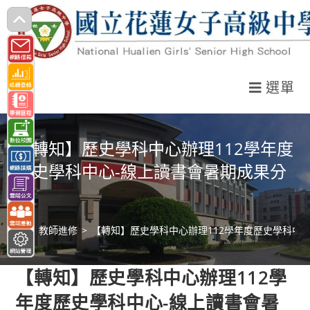
跳
轉
至
主
選單
要
內
容
【轉知】歷史學科中心辦理112學年度
歷史學科中心-線上讀書會暑期成果分
享
>
教師進修
>
【轉知】歷史學科中心辦理112學年度歷史學科中
【轉知】歷史學科中心辦理112學
年度歷史學科中心-線上讀書會暑