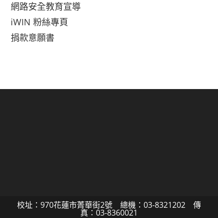
網路安全教育宣導
iWIN 粉絲專頁
捐款意願書
校址：970花蓮市菁華街2號 總機：03-8321202 傳
真：03-8360021