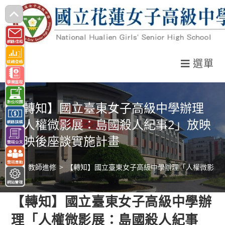
跳
轉
至
主
選單
要
內
容
【轉知】國立臺東女子高級中學辦理
「人權微影展：島國殺人紀事2」放映
及映後座談實施計畫
>
教師進修
>
【轉知】國立臺東女子高級中學辦理「人權微影展
【轉知】國立臺東女子高級中學辦
理「人權微影展：島國殺人紀事