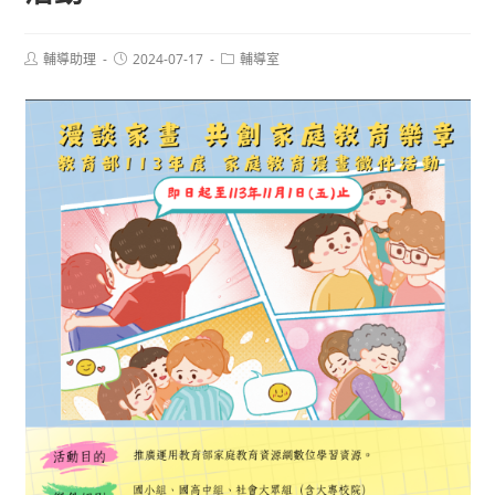
Post
Post
Post
輔導助理
2024-07-17
輔導室
author:
published:
category: