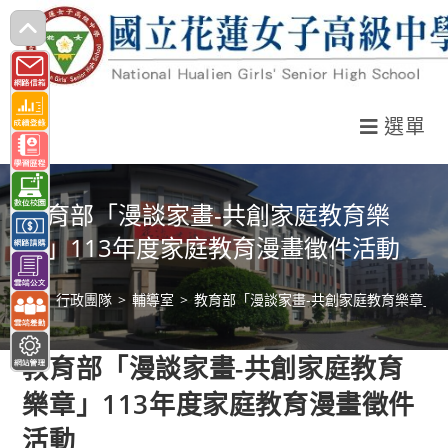
跳
轉
至
主
選單
要
內
容
教育部「漫談家畫-共創家庭教育樂
章」113年度家庭教育漫畫徵件活動
>
行政團隊
>
輔導室
>
教育部「漫談家畫-共創家庭教育樂章」1
教育部「漫談家畫-共創家庭教育
樂章」113年度家庭教育漫畫徵件
活動