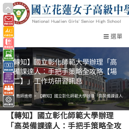
跳
轉
至
主
選單
要
內
容
【轉知】國立彰化師範大學辦理「高
英備課達人：手把手策略全攻略【場
次二】」工作坊研習訊息
>
教師進修
>
【轉知】國立彰化師範大學辦理「高英備課達人：
【轉知】國立彰化師範大學辦理
「高英備課達人：手把手策略全攻