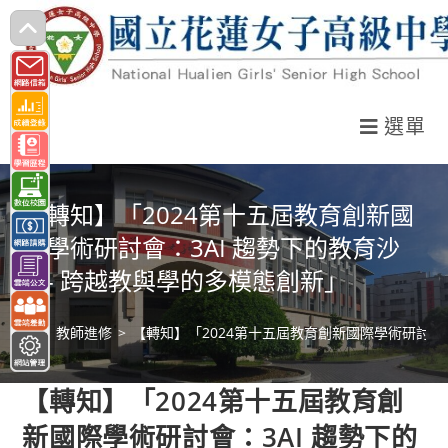
跳
轉
至
主
選單
要
內
容
【轉知】「2024第十五屆教育創新國
際學術研討會：3AI 趨勢下的教育沙
盒- 跨越教與學的多模態創新」
>
教師進修
>
【轉知】「2024第十五屆教育創新國際學術研討會：
【轉知】「2024第十五屆教育創
新國際學術研討會：3AI 趨勢下的