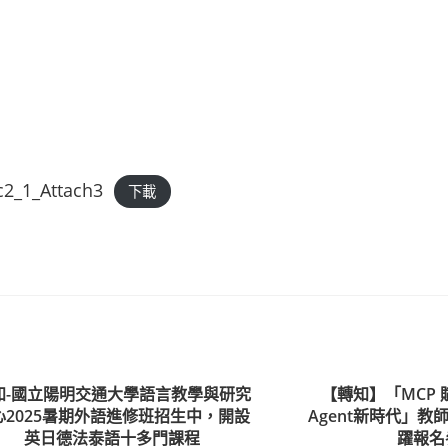
_1_Attach3
下載
知-國立陽明交通大學語言教學與研究
【轉知】「MCP 
心2025暑期外語進修班招生中，開設
Agent新時代」教
英日德法泰語十多門課程
躍報名