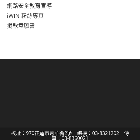
網路安全教育宣導
iWIN 粉絲專頁
捐款意願書
校址：970花蓮市菁華街2號 總機：03-8321202 傳
真：03-8360021