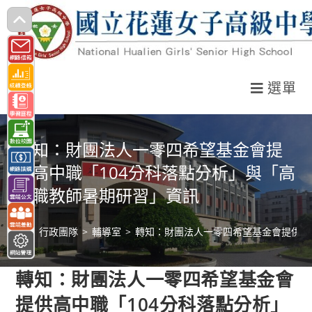
跳
轉
至
主
選單
要
內
容
轉知：財團法人一零四希望基金會提
供高中職「104分科落點分析」與「高
中職教師暑期研習」資訊
>
行政團隊
>
輔導室
>
轉知：財團法人一零四希望基金會提供高
轉知：財團法人一零四希望基金會
提供高中職「104分科落點分析」