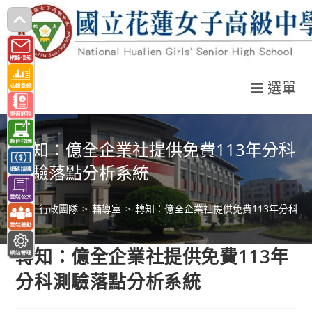
跳
轉
至
主
選單
要
內
容
轉知：億全企業社提供免費113年分科
測驗落點分析系統
>
行政團隊
>
輔導室
>
轉知：億全企業社提供免費113年分科測
轉知：億全企業社提供免費113年
分科測驗落點分析系統