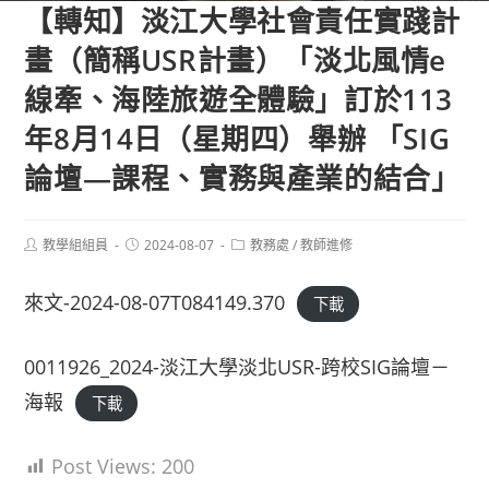
【轉知】淡江大學社會責任實踐計
畫（簡稱USR計畫）「淡北風情e
線牽、海陸旅遊全體驗」訂於113
年8月14日（星期四）舉辦 「SIG
論壇—課程、實務與產業的結合」
Post
Post
Post
教學組組員
2024-08-07
教務處
/
教師進修
author:
published:
category:
來文-2024-08-07T084149.370
下載
0011926_2024-淡江大學淡北USR-跨校SIG論壇－
海報
下載
Post Views:
200