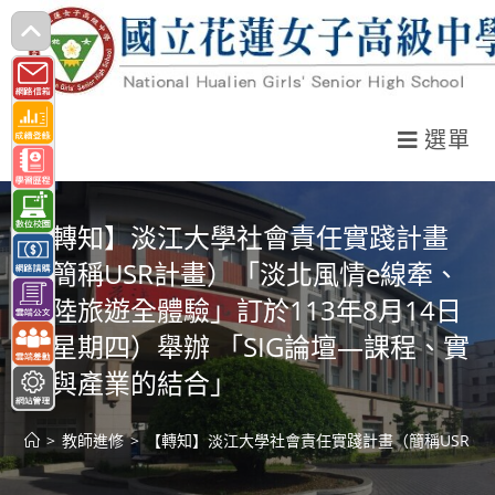
跳
轉
至
主
選單
要
內
容
【轉知】淡江大學社會責任實踐計畫
（簡稱USR計畫）「淡北風情e線牽、
海陸旅遊全體驗」訂於113年8月14日
（星期四）舉辦 「SIG論壇—課程、實
務與產業的結合」
>
教師進修
>
【轉知】淡江大學社會責任實踐計畫（簡稱USR計畫