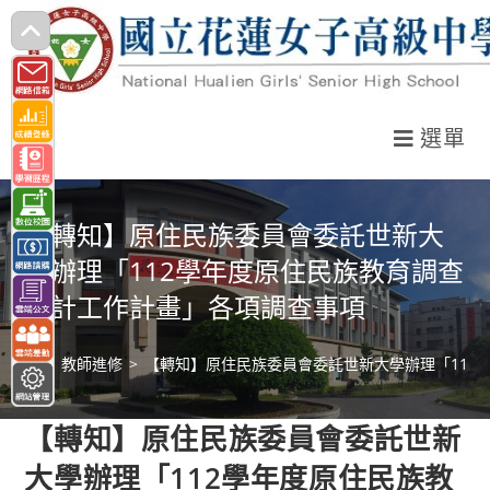
跳
轉
至
主
選單
要
內
容
【轉知】原住民族委員會委託世新大
學辦理「112學年度原住民族教育調查
統計工作計畫」各項調查事項
>
教師進修
>
【轉知】原住民族委員會委託世新大學辦理「112
【轉知】原住民族委員會委託世新
大學辦理「112學年度原住民族教