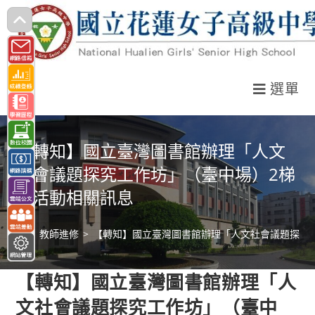
跳
轉
至
主
選單
要
內
容
【轉知】國立臺灣圖書館辦理「人文
社會議題探究工作坊」（臺中場）2梯
次活動相關訊息
>
教師進修
>
【轉知】國立臺灣圖書館辦理「人文社會議題探究
【轉知】國立臺灣圖書館辦理「人
文社會議題探究工作坊」（臺中