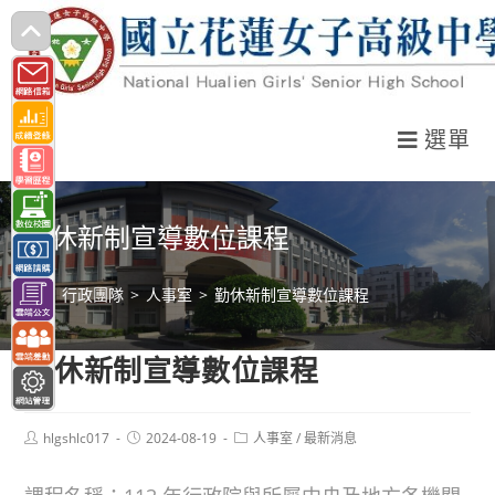
跳
轉
至
主
選單
要
內
容
勤休新制宣導數位課程
>
行政團隊
>
人事室
>
勤休新制宣導數位課程
勤休新制宣導數位課程
Post
Post
Post
hlgshlc017
2024-08-19
人事室
/
最新消息
author:
published:
category: