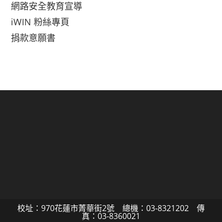
網路安全教育宣導
iWIN 粉絲專頁
捐款意願書
校址：970花蓮市菁華街2號 總機：03-8321202 傳
真：03-8360021