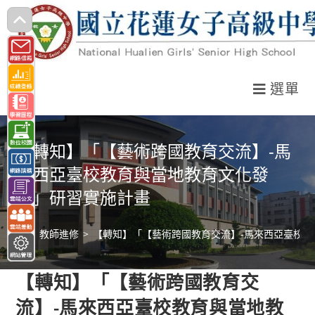
跳
轉
至
主
選單
要
內
容
【轉知】「【藝術跨國教育交流】-馬
來西亞臺校教育與當地教育文化發
展」研習實施計畫
>
教師進修
>
【轉知】「【藝術跨國教育交流】-馬來西亞臺校
【轉知】「【藝術跨國教育交
流】-馬來西亞臺校教育與當地教