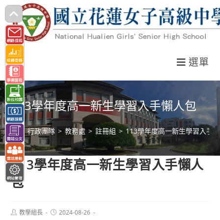
跳
轉
至
主
選單
要
內
容
113學年度高一新生學習入手懶人包
>
行政團隊
>
教務處
>
註冊組
>
113學年度高一新生學習入手
113學年度高一新生學習入手懶人
包
Post
Post
教學組長
2024-08-26
author:
published: