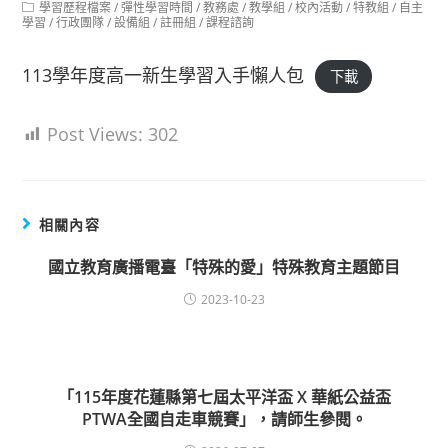
Post
學習歷程檔案
/
彈性學習時間
/
教務處
/
教學組
/
校內活動
/
特教組
/
自主
category:
學習
/
行政團隊
/
設備組
/
註冊組
/
課程諮詢
113學年度高一新生學習入手懶人包
下載
Post Views:
302
相關內容
國立教育廣播電臺「特殊的愛」特殊教育主題節目
2023-10-23
「115年度花蓮縣第七屆太平洋盃 X 華紙公益盃
PTWA全國自走車競賽」，請師生參閱。