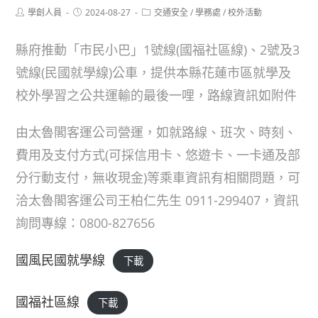
Post
Post
Post
學創人員
2024-08-27
交通安全
/
學務處
/
校外活動
author:
published:
category:
縣府推動「市民小巴」1號線(國福社區線)、2號及3
號線(民國就學線)公車，提供本縣花蓮市區就學及
校外學習之公共運輸的最後一哩，路線資訊如附件
由太魯閣客運公司營運，如就路線、班次、時刻、
費用及支付方式(可採信用卡、悠遊卡、一卡通及部
分行動支付，無收現金)等乘車資訊有相關問題，可
洽太魯閣客運公司王柏仁先生 0911-299407，資訊
詢問專線：0800-827656
國風民國就學線
下載
國福社區線
下載