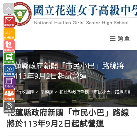
跳
轉
至
主
選單
要
內
容
花蓮縣政府新闢「市民小巴」路線將
於113年9月2日起試營運
>
行政團隊
>
學務處
>
花蓮縣政府新闢「市民小巴」路線將於11
花蓮縣政府新闢「市民小巴」路線
將於113年9月2日起試營運