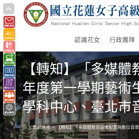
跳
轉
至
主
認識花女
行政團隊
要
內
【轉知】「多媒體
容
年度第一學期藝術
學科中心、臺北市
>
教師進修
>
【轉知】「多媒體教室設備配置與數位音樂