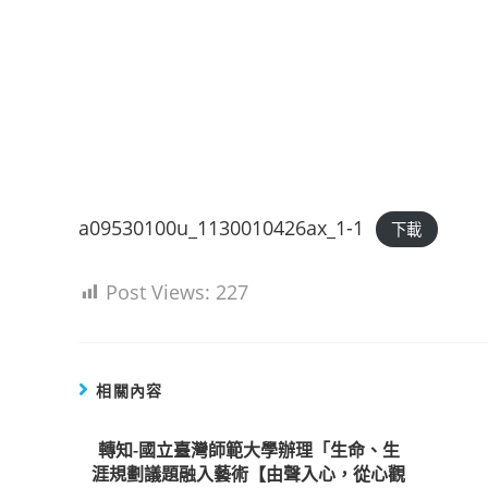
a09530100u_1130010426ax_1-1
下載
Post Views:
227
相關內容
轉知-國立臺灣師範大學辦理「生命、生
涯規劃議題融入藝術【由聲入心，從心觀