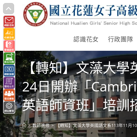
跳
轉
至
主
認識花女
行政團隊
要
內
【轉知】文藻大學英國
容
24日開辦「Cambr
英語師資班」培訓
>
教師進修
>
【轉知】文藻大學英國語文系113年11月10、