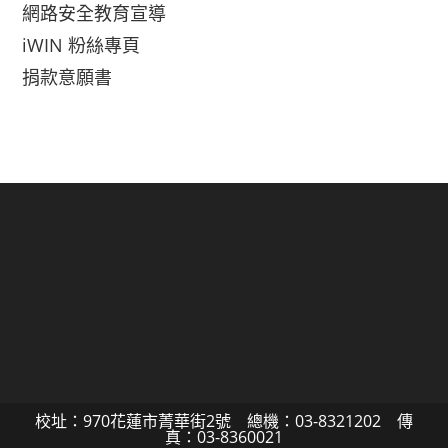
網路安全教育宣導
iWIN 粉絲專頁
捐款意願書
校址：970花蓮市菁華街2號 總機：03-8321202 傳
真：03-8360021