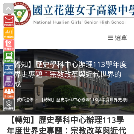
跳
轉
至
主
選單
要
內
容
【轉知】歷史學科中心辦理113學年度
世界史專題：宗教改革與近代世界的
形成
>
教師進修
>
【轉知】歷史學科中心辦理113學年度世界史專題
【轉知】歷史學科中心辦理113學
年度世界史專題：宗教改革與近代