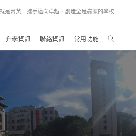
就是菁英．攜手邁向卓越．創造全是贏家的學校
升學資訊
聯絡資訊
常用功能