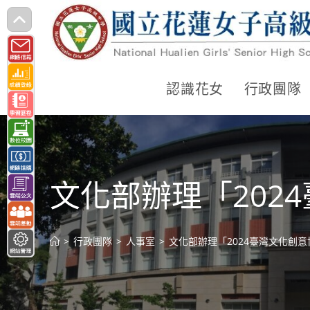
跳
轉
至
主
認識花女
行政團隊
要
內
容
文化部辦理「202
>
行政團隊
>
人事室
>
文化部辦理「2024臺灣文化創意