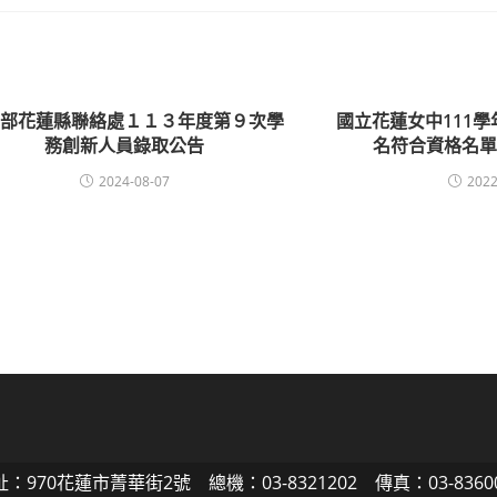
育部花蓮縣聯絡處１１３年度第９次學
國立花蓮女中111
務創新人員錄取公告
名符合資格名單
2024-08-07
2022
：970花蓮市菁華街2號 總機：03-8321202 傳真：03-8360