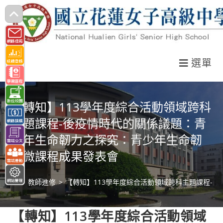
跳
轉
至
主
選單
要
內
容
【轉知】113學年度綜合活動領域跨科
主題課程-後疫情時代的關係議題：青
少年生命韌力之探究：青少年生命韌
力微課程成果發表會
>
教師進修
>
【轉知】113學年度綜合活動領域跨科主題課程-
【轉知】113學年度綜合活動領域