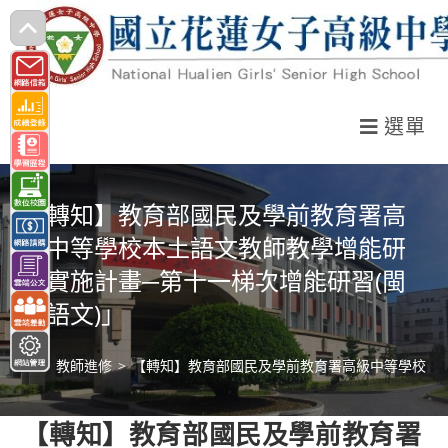
跳
轉
至
主
選單
要
內
容
【轉知】教育部國民及學前教育署高
級中等學校本土語文教師教學增能研
習實施計畫─第十一梯次增能研習(閩
東語文)」
>
教師進修
>
【轉知】教育部國民及學前教育署高級中等學校本土
【轉知】教育部國民及學前教育署