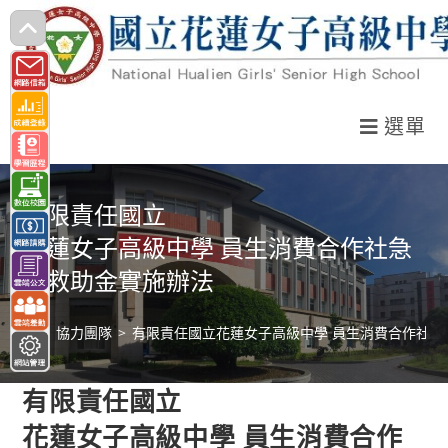
跳
轉
至
主
選單
要
內
容
有限責任國立
花蓮女子高級中學 員生消費合作社急
難救助金實施辦法
>
協力團隊
>
有限責任國立花蓮女子高級中學 員生消費合作社急
有限責任國立
花蓮女子高級中學 員生消費合作